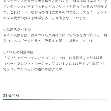
メンテナンスが必要な免震構造と比べても、制震構造は基本的には
メンテナンスが不要であるなどのメリットを持っているのが特長で
す。これにより、地震時の防災に力を発揮するだけでなく、メンテ
ナンス費用の負担も軽減すること可能となっています。
〇低降伏点パネル
低降伏点鋼とは、従来の構造用鋼材に比べて小さな力で変形し、地
震のエネルギーを効果的に吸収する新しい材料のことです。
〇444基の制震間柱
『ブリリアグランデみなとみらい』では、制震間柱を合計444基
（パークフロント・オーシャンフロント共に222基ずつ）設置され
ており、マンションの破損を防ぎます。
制震間柱