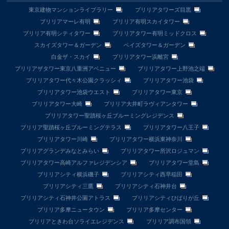
東京建物マンションライブラリー
ブリリアタワーズ目黒
ブリリアマーレ有明
ブリリア有明スカイタワー
ブリリア有明シティタワー
ブリリアタワー有明ミッドクロス
スカイズタワー＆ガーデン
ベイズタワー＆ガーデン
白金ザ・スカイ
ブリリアタワー浜離宮
ブリリアザタワー東京八重洲アベニュー
ブリリアタワー上野池之端
ブリリアタワー代々木公園クラッシィ
ブリリアタワー池袋
ブリリアタワー池袋ウエスト
ブリリアタワー東京
ブリリアタワー大崎
ブリリア大井町ラヴィアンタワー
ブリリアタワー聖蹟桜ヶ丘ブルーミングレジデンス
ブリリア聖蹟桜ヶ丘ブルーミングテラス
ブリリアタワー八王子
ブリリアタワー川崎
ブリリアタワー横浜東神奈川
ブリリアグランデみなとみらい
ブリリアタワー所沢ロジュマン
ブリリアタワー高崎アルファレジデンシア
ブリリアタワー堂島
ブリリアシティ横浜磯子
ブリリアシティ西早稲田
ブリリアシティ三鷹
ブリリアシティ石神井台
ブリリアシティ石神井公園アトラス
ブリリアシティひばりが丘
ブリリア多摩ニュータウン
ブリリア多摩センター
ブリリアときわ台ソライエレジデンス
ブリリア調布国領