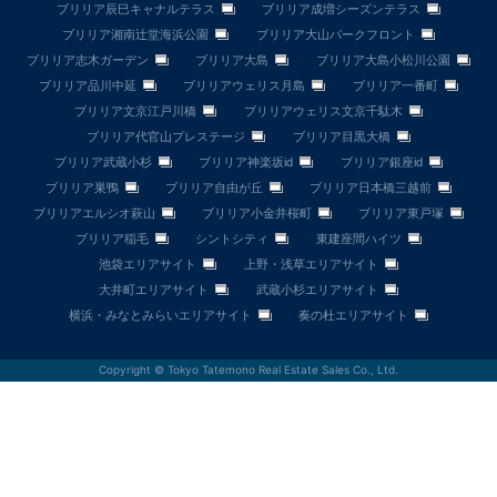
ブリリア辰巳キャナルテラス
ブリリア成増シーズンテラス
ブリリア湘南辻堂海浜公園
ブリリア大山パークフロント
ブリリア志木ガーデン
ブリリア大島
ブリリア大島小松川公園
ブリリア品川中延
ブリリアウェリス月島
ブリリア一番町
ブリリア文京江戸川橋
ブリリアウェリス文京千駄木
ブリリア代官山プレステージ
ブリリア目黒大橋
ブリリア武蔵小杉
ブリリア神楽坂id
ブリリア銀座id
ブリリア巣鴨
ブリリア自由が丘
ブリリア日本橋三越前
ブリリアエルシオ萩山
ブリリア小金井桜町
ブリリア東戸塚
ブリリア稲毛
シントシティ
東建座間ハイツ
池袋エリアサイト
上野・浅草エリアサイト
大井町エリアサイト
武蔵小杉エリアサイト
横浜・みなとみらいエリアサイト
奏の杜エリアサイト
Copyright © Tokyo Tatemono Real Estate Sales Co., Ltd.