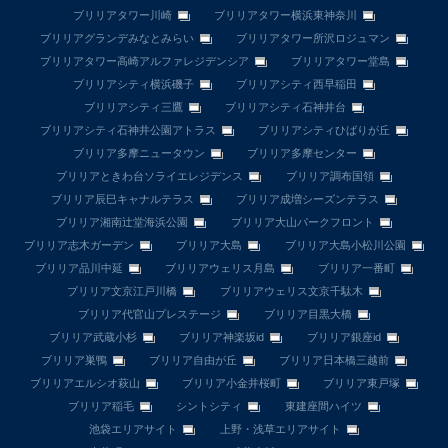
ブリリアタワー川崎
ブリリアタワー横浜東神奈川
ブリリアグランデみなとみらい
ブリリアタワー所沢ロジュマン
ブリリアタワー高崎アルファレジデンシア
ブリリアタワー堂島
ブリリアシティ横浜磯子
ブリリアシティ西早稲田
ブリリアシティ三鷹
ブリリアシティ石神井台
ブリリアシティ石神井公園アトラス
ブリリアシティひばりが丘
ブリリア多摩ニュータウン
ブリリア多摩センター
ブリリアときわ台ソライエレジデンス
ブリリア調布国領
ブリリア辰巳キャナルテラス
ブリリア成増シーズンテラス
ブリリア湘南辻堂海浜公園
ブリリア大山パークフロント
ブリリア志木ガーデン
ブリリア大島
ブリリア大島小松川公園
ブリリア品川中延
ブリリアウェリス月島
ブリリア一番町
ブリリア文京江戸川橋
ブリリアウェリス文京千駄木
ブリリア代官山プレステージ
ブリリア目黒大橋
ブリリア武蔵小杉
ブリリア神楽坂id
ブリリア銀座id
ブリリア巣鴨
ブリリア自由が丘
ブリリア日本橋三越前
ブリリアエルシオ萩山
ブリリア小金井桜町
ブリリア東戸塚
ブリリア稲毛
シントシティ
東建座間ハイツ
池袋エリアサイト
上野・浅草エリアサイト