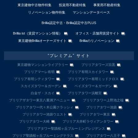
東京建物中古物件特集
投資用不動産特集
事業用不動産特集
リノベーション物件特集
マンションデータベース
Brillia認定中古・Brillia認定中古PLUS
Brillia ist（賃貸マンション情報）
オフィス・店舗用賃貸サイト
東京建物Brilliaオーナーズサイト
Brilliaのリノベーション
“プレミアム” サイト
東京建物マンションライブラリー
ブリリアタワーズ目黒
ブリリアマーレ有明
ブリリア有明スカイタワー
ブリリア有明シティタワー
ブリリアタワー有明ミッドクロス
スカイズタワー＆ガーデン
ベイズタワー＆ガーデン
白金ザ・スカイ
ブリリアタワー浜離宮
ブリリアザタワー東京八重洲アベニュー
ブリリアタワー上野池之端
ブリリアタワー代々木公園クラッシィ
ブリリアタワー池袋
ブリリアタワー池袋ウエスト
ブリリアタワー東京
ブリリアタワー大崎
ブリリア大井町ラヴィアンタワー
ブリリアタワー聖蹟桜ヶ丘ブルーミングレジデンス
ブリリア聖蹟桜ヶ丘ブルーミングテラス
ブリリアタワー八王子